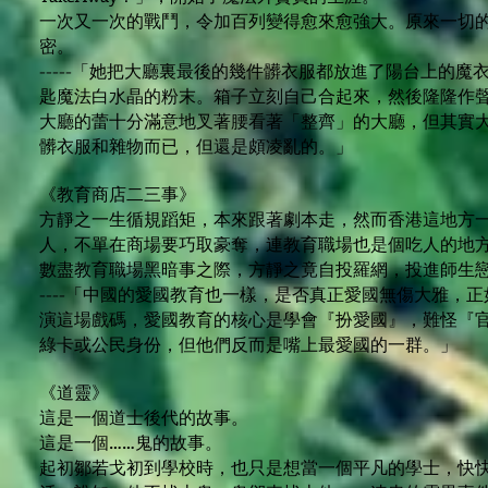
一次又一次的戰鬥，令加百列變得愈來愈強大。原來一切
密。
-----「她把大廳裏最後的幾件髒衣服都放進了陽台上的
匙魔法白水晶的粉末。箱子立刻自己合起來，然後隆隆作
大廳的蕾十分滿意地叉著腰看著「整齊」的大廳，但其實
髒衣服和雜物而已，但還是頗凌亂的。」
《教育商店二三事》
方靜之一生循規蹈矩，本來跟著劇本走，然而香港這地方
人，不單在商場要巧取豪奪，連教育職場也是個吃人的地
數盡教育職場黑暗事之際，方靜之竟自投羅網，投進師生
----「中國的愛國教育也一樣，是否真正愛國無傷大雅，
演這場戲碼，愛國教育的核心是學會『扮愛國』，難怪『
綠卡或公民身份，但他們反而是嘴上最愛國的一群。」
《道靈》
這是一個道士後代的故事。
這是一個……鬼的故事。
起初鄒若戈初到學校時，也只是想當一個平凡的學士，快