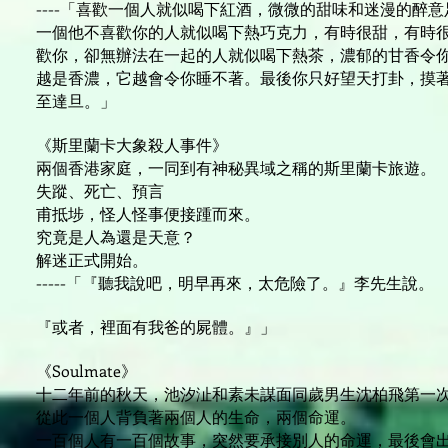
----「喜歡一個人就似喝下紅酒，微微的甜味和迷漫的醉
一個他不喜歡你的人就似喝下熱巧克力，有時很甜，有時
歡你，卻無辦法在一起的人就似喝下熱茶，濃郁的甘香令
越是香濃，它越會令你睡不著。最後你只好望天打卦，摸
至達旦。」
《斯里蘭卡大象殺人事件》
兩個香港家庭，一同到有神秘異域之稱的斯里蘭卡旅遊。
失蹤、死亡、預言
甫抵埗，怪人怪事便接踵而來。
究竟是人為還是天意？
解迷正式開始。
-----「『聽我說吧，明早再來，太危險了。』李先生說。
『或者，裡面有我爸的屍體。』」
《Soulmate》
十二年前的秋天，池汐沚和素未謀面同歲男生沈柏飛第一
從此一個人背負著兩個人的生命，兩個命運。
一百個人有一百個故事，突然要承接別人的命運，最後會