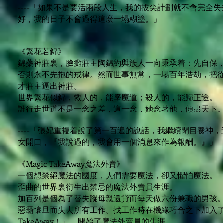
----「如果不是要活兩段人生，我的拔尖計劃就不會完全
好，我的日子不會過得這麼一塌糊塗。」
《繁花若錦》
錦藥神莊裏，臉癱莊主陶錦約與族人一向秉承着：先自保
否則永不先拖的戒律。然而世事無常，一場百年浩劫，把
才莊主逼出神莊。
世界繁花似錦，救人的，能墜魔道；殺人的，能歸正途。
誰行走世道不是一念之差，這一念，她念著他，傾盡天下
----「張妃重複着說了第一百遍的說話，我繼續閉目養神
女開口，『我說過的，我會用一個消息來作為報酬。』」
《Magic TakeAway魔法外賣》
一個想禁絕魔法的國度，人們需要魔法，卻又懼怕魔法。
歪曲的世界裏衍生出禁忌的魔法外賣員生涯。
加百列是個為了替失蹤母親還貸而每天做六份兼職的男孩
惡霸懷旦而失去所有工作。找工作時在機緣巧合之下加入了「
TakeAway！」，開始了魔法外賣員的生涯。