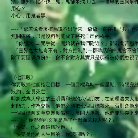
活。誰知，他不找上鬼，鬼卻來找上他。一連串的靈異事
用心？
小心，用鬼者黑。
----「鄒若戈看著棋局說不出話來，爺爺一直在推『兵』
無關痛癢，只是沒料到竟成了將死自己的禍手。
『你想說……兇手從一開始就在我們附近？』鄒若戈苦思
『靈界之大無奇不有，對方控制到一群聽話的白鬼會不會
除了要隱瞞身份外，會不會對方其實只是弱得被你們忽視
《七罪殺》
你要殺掉七個指定目標，一個目標為時一個星期。時限完
毀約，全員死亡。
即將成為大學生的王明喬和他的六個朋友，在麥理浩夫人
超能力，作為交換，他們必須把七個目標殺死，否則會換
一個目標向文革突襲度假村，展開大屠殺。他們能生存下
----「『你覺得向文革是為了什麼而去殺人呢？』
『快樂。他之前這樣說過。』
『快樂是他的人生目的，你認同嗎？』