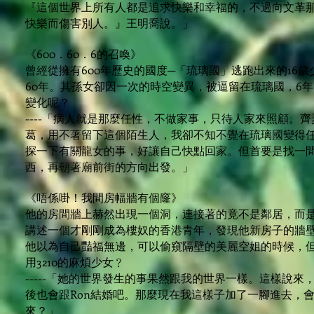
『這個世界上所有人都是追求快樂和幸福的，不過向文革
快樂而傷害別人。』王明喬說。」
《600．60．6的召喚》
曾經從擁有600年歷史的國度─「琉璃國」逃跑出來的16
60年。其孫女卻因一次的時空變異，被逼留在琉璃國，6
變化呢？
----「病人就是那麼任性，不做家事，只待人家來照顧。
葛，用不著留下這個陌生人，我卻不知不覺在琉璃國變得
探一下有關龍女的事，好讓自己快點回家。但首要是找一
西，再朝著廟前街的方向出發。」
《唔係啩！我間房幅牆有個窿》
他的房間牆上赫然出現一個洞，連接著的竟不是鄰居，而是一段遙
講述一個才剛剛成為樓奴的香港青年，發現他新房子的牆
他以為自己豔福無邊，可以偷窺隔壁的美麗空姐的時候，
用3210的麻煩少女﹖
-----「她的世界發生的事果然跟我的世界一樣。這樣說
後也會跟Ron結婚吧。那麼現在我這樣子加了一腳進去，
來？」