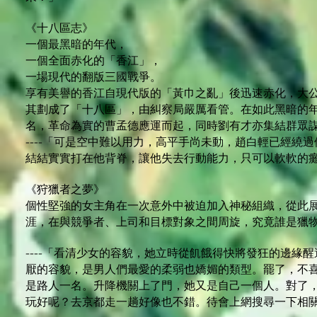
《十八區志》
一個最黑暗的年代，
一個全面赤化的「香江」，
一場現代的翻版三國戰爭。
享有美譽的香江自現代版的「黃巾之亂」後迅速赤化，大
其劃成了「十八區」，由糾察局嚴厲看管。在如此黑暗的
名，革命為實的曹孟德應運而起，同時劉有才亦集結群眾
----「可是空中難以用力，高平手尚未動，趙白輕已經繞
結結實實打在他背脊，讓他失去行動能力，只可以軟軟的
《狩獵者之夢》
個性堅強的女主角在一次意外中被迫加入神秘組織，從此
涯，在與競爭者、上司和目標對象之間周旋，究竟誰是獵
----「看清少女的容貌，她立時從飢餓得快將發狂的邊緣
厭的容貌，是男人們最愛的柔弱也嬌媚的類型。罷了，不
是路人一名。升降機關上了門，她又是自己一個人。對了
玩好呢？去京都走一趟好像也不錯。待會上網搜尋一下相