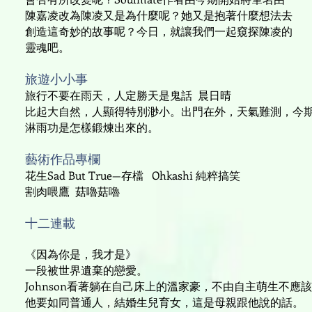
陳嘉凌改為陳凌又是為什麼呢？她又是抱著什麼想法去
創造這奇妙的故事呢？今日，就讓我們一起窺探陳凌的
靈魂吧。
旅遊小小事
旅行不要在雨天，人定勝天是鬼話 晨日晴
比起大自然，人顯得特別渺小。出門在外，天氣難測，今
淋雨功是怎樣鍛煉出來的。
藝術作品專欄
花生Sad But True—存檔 Ohkashi 純粹搞笑
割肉喂鷹 菇嚕菇嚕
十二連載
《因為你是，我才是》
一段被世界遺棄的戀愛。
Johnson看著躺在自己床上的溫家豪，不由自主萌生不應
他要如同普通人，結婚生兒育女，這是母親跟他說的話。