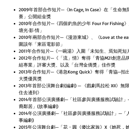
2009
年首部合作短片─《
In Cage, In Case
》在「生命無
賽」公開組金獎
2010
年合作短片─《四個釣魚的少年
Four For Fishing
》
塘光‧影‧情」
2010
年兩部合作短片─《漫游東城》、《
Love at the ea
圍該年「東區電影節」
2011
年合作短片─《一碗湯》入圍「未知生、焉知死短
2012
年合作短片─《「流」情》奪得「青協
M21
創意品
組專業」評審大獎、以及「台灣金僑獎」佳作獎
2013
年合作短片─《港急
Kong Quick
》奪得「青協─拍
大獎優異獎
2013
年首部公演舞台劇
(
編劇
)
─
《戲劇馬拉松
XII
》無
住去邊到》
2014
年首部公演廣播劇─「社區參與廣播服務試驗計」
裔鄰居」
(
故事編劇
)
2014
年公演廣播劇─「社區參與廣播服務試驗計」─「
事編劇
)
2015
年公演舞台劇─「花・圓《傻比家族》
X
《她死，