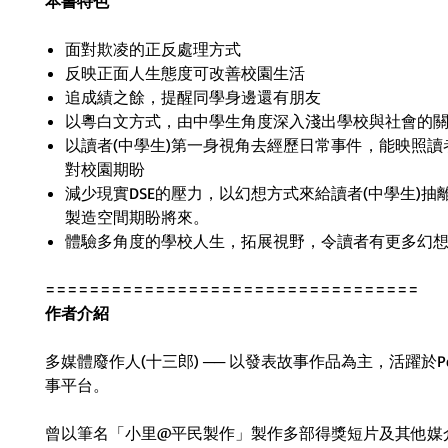
本書特色
面對欺凌的正反處理方式
反映正面人生態度可改善校園生活
追成績之餘，提醒同學身邊還有朋友
以粵白文方式，由中學生角度深入淺出學校與社會的
以讀者(中學生)第一身視角去經歷日常事件，能映照讀
對校園期盼
減少現實DSE的壓力，以幻想方式來給讀者(中學生)抽
製造空間期盼將來。
體驗多角度的學校人生，拓展視野，令讀者有更多幻
==================================
作者介紹
多媒體廢作人
(
十三郎
)
──
以發表故事作品為主，活躍於
P
事平台。
曾以筆名「小里
@
平民製作」製作多部得獎短片及其他媒