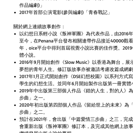
作品編劇
)
」
2017
年首部公演電影
(
參與編劇
)
「青春戰記」
關於網上連續故事創作：
以幻想日系輕小說《叛神軍團》為代表作品，由
2016
至今，在
Penana
平台發布相關連帶作品接近
40000
觀
年，
oice
平台中得到首屆視覺小說比賽的佳作獎。
2019
體小說。
2016
年
9
月開始創作《
Slow Music
》以香港為舞台，展
夢想的青年人生。修訂版故事亦被邀請考慮改篇成網
2017
年
1
月正式開始創作《
DSE
幻想校園》以系列方式寫
學生的幻想生活。並同年
6
月開始製作出版第一冊實體
2019
年中出版第三部個人作品《錯的人生，對的人》
步曲」之一。
2020
年初出版第四部個人作品《留給世上的未來》為
步曲」之二。
預計在
2021
年，會出版「中篇愛情三步曲」之三，完成
會重新出版《叛神軍團》修訂本，及完成其他網上故