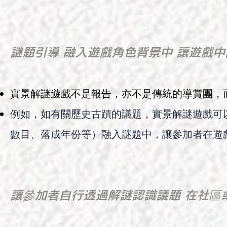
謎題引導 融入遊戲角色背景中 讓遊戲
實景解謎遊戲不是報告，亦不是傳統的導賞團，
例如，如有關歷史古蹟的議題，實景解謎遊戲可
數目、落成年份等）融入謎題中，讓參加者在遊
讓參加者自行透過解謎認識議題 在社區或